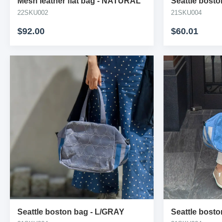
Mesh leather flat bag
-
NATURAL
Seattle bost
22SKU002
21SKU004
$92.00
$60.01
Seattle boston bag
-
L/GRAY
Seattle bost