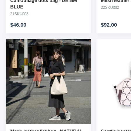
Camouflage dots bag
-
DENIM
Mesh leather 
BLUE
22SKU002
21SKU003
$46.00
$92.00