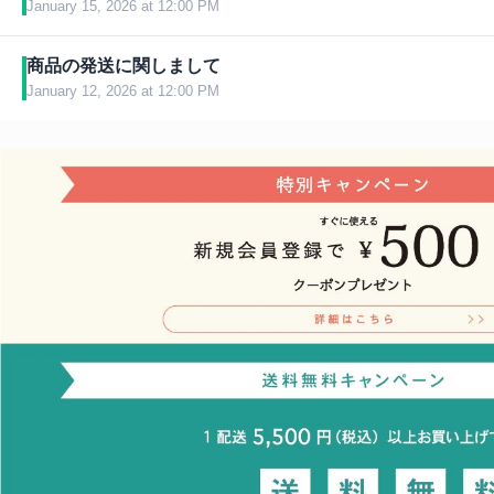
January 15, 2026 at 12:00 PM
●Who's Next Paris
商品の発送に関しまして
日時：1月17日（土）〜19日（月）
January 12, 2026 at 12:00 PM
場所：Paris, Porte de Versailles
ホール：7,2
本日以降にオンラインショップでご注文いただいた商品は、
ブース：D54
次発送いたします。
予めご了承頂きますよう宜しくお願い申し上げます。
●東京ギフト・ショー
日時：2月4日（水）〜6日（金）
場所：東京ビッグサイト
ホール：東５ホール
ブース：東５ーMC７６