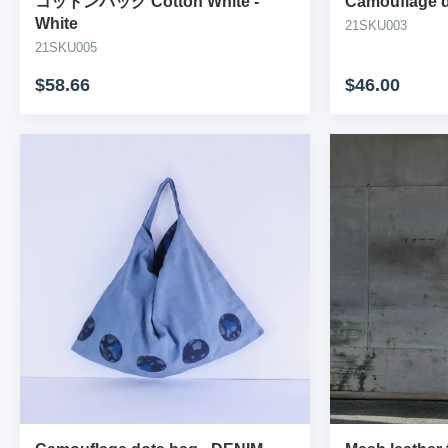
コットンバッグ Cotton White
-
Camouflage d
White
21SKU003
21SKU005
$58.66
$46.00