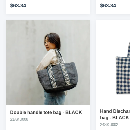
$63.34
$63.34
Hand Discharg
Double handle tote bag
-
BLACK
bag
-
BLACK
21AKU008
24SKU002